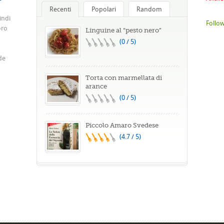
Recenti
Popolari
Random
indi
Follow
oro
Linguine al “pesto nero”
(0 / 5)
de
Torta con marmellata di
arance
(0 / 5)
Piccolo Amaro Svedese
(4.7 / 5)