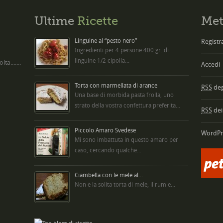
Ultime
Ricette
Met
Linguine al “pesto nero”
Registra
Ingredienti per 4 persone 400 gr. di
linguine 1/2 cipolla...
ta.......
Accedi
Torta con marmellata di arance
RSS
degl
Una base di morbida pasta frolla, uno
strato della vostra confettura preferita...
RSS
dei
Piccolo Amaro Svedese
WordPr
Mi sono imbattuta in questo amaro per
caso, cercando qualche...
Ciambella con le mele al...
Non è la solita torta di mele, il rum e...