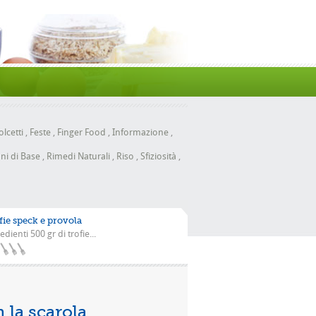
lcetti
,
Feste
,
Finger Food
,
Informazione
,
ni di Base
,
Rimedi Naturali
,
Riso
,
Sfiziosità
,
fie speck e provola
edienti 500 gr di trofie...
a scarola