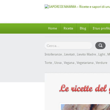
Home
Ricette
Blog
Il tuo profil
Intolleranze
,
Lievitati
,
Lievito Madre
,
Light
,
M
Torte
,
Uova
,
Vegana
,
Vegetariana
,
Verdure