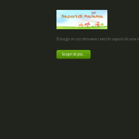
Il luogo in cui ritrovare i vecchi sapori di una vol
Scopri di più...