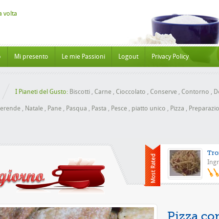
o
Mi presento
Le mie Passioni
Logout
Privacy Policy
I Pianeti del Gusto:
Biscotti
,
Carne
,
Cioccolato
,
Conserve
,
Contorno
,
Do
erende
,
Natale
,
Pane
,
Pasqua
,
Pasta
,
Pesce
,
piatto unico
,
Pizza
,
Preparazio
Tro
Ingr
Pizza con l