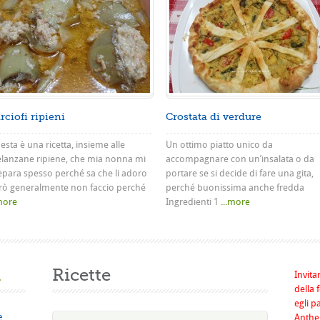
rciofi ripieni
Crostata di verdure
sta è una ricetta, insieme alle
Un ottimo piatto unico da
lanzane ripiene, che mia nonna mi
accompagnare con un’insalata o da
epara spesso perché sa che li adoro
portare se si decide di fare una gita,
rò generalmente non faccio perché
perché buonissima anche fredda
.more
Ingredienti 1
...more
a
Ricette
Invita
della 
egli p
e
Anthel