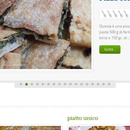
Va
Questa è una pizza fa
pasta 500 g di farina r
birra o 150 gr. di ...
Gusta...
piatto unico