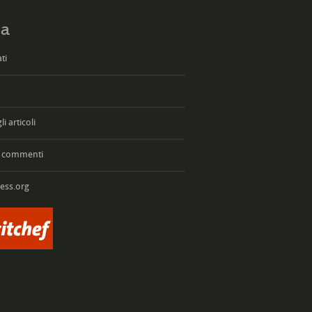
a
ti
i articoli
 commenti
ess.org