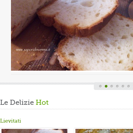
Valutazione media:
(0 / 5)
ndi finita la fatica del lavoro settimanale
 casa, mi dedico alla mia grande passione.
 panbrioche salutare per la ...
Le Delizie
Hot
Lievitati