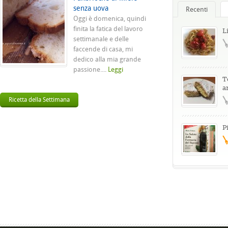
senza uova
Recenti
Oggi è domenica, quindi
finita la fatica del lavoro
L
settimanale e delle
faccende di casa, mi
dedico alla mia grande
passione....
Leggi
T
a
Ricetta della Settimana
P