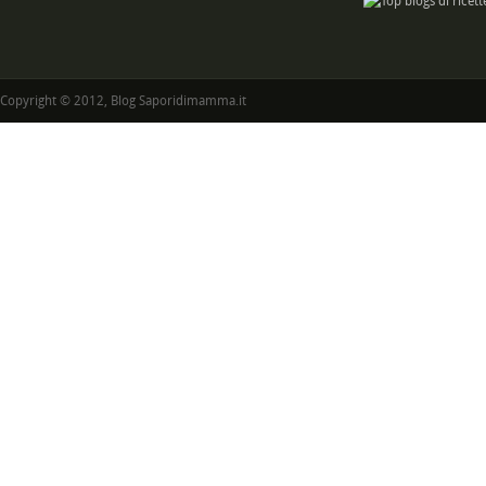
Copyright © 2012, Blog Saporidimamma.it