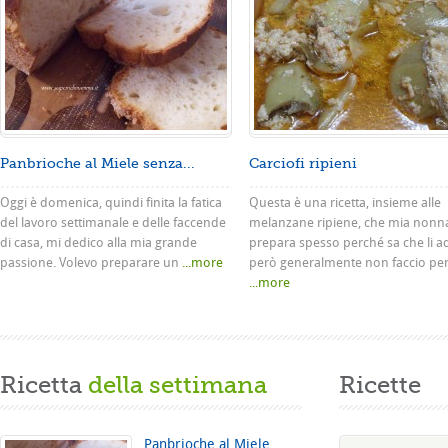
Panbrioche al Miele senza...
Carciofi ripieni
Oggi è domenica, quindi finita la fatica
Questa è una ricetta, insieme alle
del lavoro settimanale e delle faccende
melanzane ripiene, che mia nonn
di casa, mi dedico alla mia grande
prepara spesso perché sa che li a
passione. Volevo preparare un
...more
però generalmente non faccio pe
...more
Ricetta
della settimana
Ricette
Panbrioche al Miele