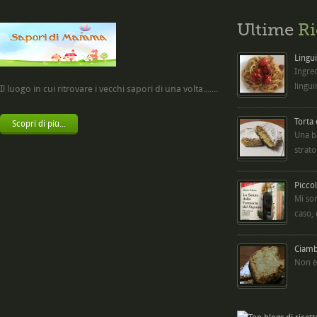
Ultime
Ri
Lingui
Ingred
lingui
Il luogo in cui ritrovare i vecchi sapori di una volta.......
Torta
Scopri di più...
Una b
strato
Picco
Mi so
caso,
Ciambe
Non è 