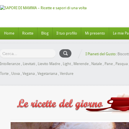
Home
Ricette
Blog
Il tuo profilo
Mi presento
Le mie Pa
I Pianeti del Gusto:
Biscott
Intolleranze
,
Lievitati
,
Lievito Madre
,
Light
,
Merende
,
Natale
,
Pane
,
Pasqua
Torte
,
Uova
,
Vegana
,
Vegetariana
,
Verdure
e al Miele senza